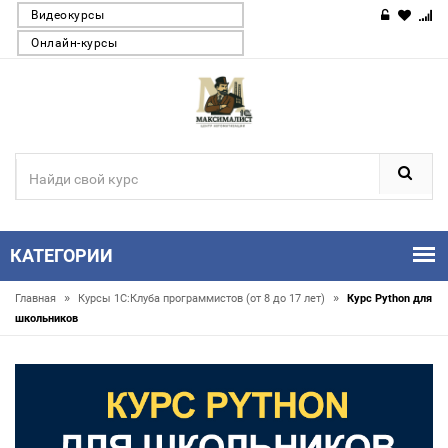
Видеокурсы
Онлайн-курсы
КАТЕГОРИИ
»
»
Главная
Курсы 1С:Клуба программистов (от 8 до 17 лет)
Курс Python для
школьников