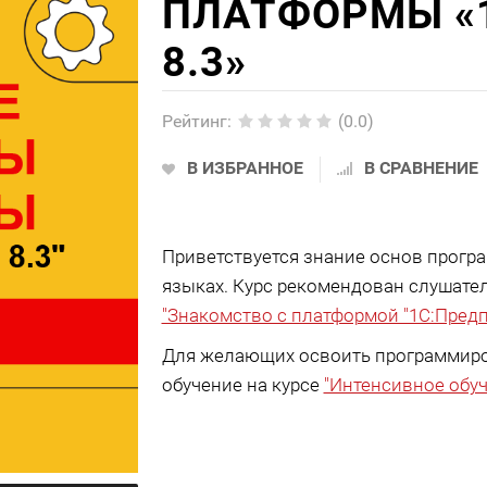
ПЛАТФОРМЫ «
8.3»
Рейтинг
:
(0.0)
В ИЗБРАННОЕ
В СРАВНЕНИЕ
Приветствуется знание основ прогр
языках. Курс рекомендован слушате
"Знакомство с платформой "1C:Предп
Для желающих освоить программиро
обучение на курсе
"Интенсивное обу