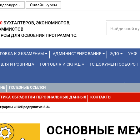
идеокурсы
Онлайн-курсы
0
БУХГАЛТЕРОВ, ЭКОНОМИСТОВ,
РАММИСТОВ
РСЫ ДЛЯ ОСВОЕНИЯ ПРОГРАММ 1С.
ТОВКА К ЭКЗАМЕНАМ
АДМИНИСТРИРОВАНИЕ
ЭДО
УНФ
ВЛЯ И РОЗНИЦА
ТОРГОВЛЯ И СКЛАД
1С:ДОКУМЕНТООБОРОТ
1С:УПРАВЛЕНИЕ ХОЛДИНГОМ
ДРУГИЕ
1С:МЕДИЦИНА
WEB, 
НИЕ
ПОЛЕЗНЫЕ ССЫЛКИ
ТИКА ОБРАБОТКИ ПЕРСОНАЛЬНЫХ ДАННЫХ
КОНТАКТЫ
тформы «1С:Предприятие 8.3»
ОСНОВНЫЕ МЕ