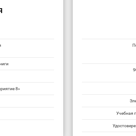
Я
я
П
ниги
9
риятие 8»
Эл
Учебная 
Удостовере