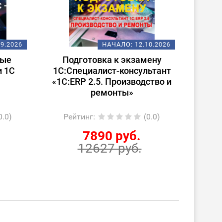
09.2026
НАЧАЛО:
12.10.2026
ные
Подготовка к экзамену
По
и 1С
1С:Специалист-консультант
1С:Сп
«1С:ERP 2.5. Производство и
ремонты»
0.0)
Рейтинг
:
(0.0)
Ре
7890 руб.
12627 руб.