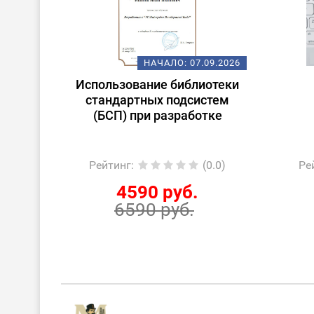
08.2026
НАЧАЛО:
07.09.2026
очные
Использование библиотеки
ории к
стандартных подсистем
(БСП) при разработке
0.0)
Рейтинг
:
(0.0)
Ре
4590 руб.
6590 руб.