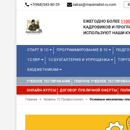
+7(968)543-80-29
zakaz@maximalist.ru.com
В
ЕЖЕГОДНО БОЛЕЕ
1100
КАДРОВИКОВ И ПРОГ
ИСПОЛЬЗУЮТ НАШИ КУ
СТАРТ В 1С
ПРОГРАММИРОВАНИЕ В 1С
ПОДГО
1С:ERP
1С:БУХГАЛТЕРИЯ И УПРОЩЕНКА
ТОРГО
БЮДЖЕТНИКАМ
КУРСЫ ДЛЯ ШКОЛЬНИКОВ
ДЛЯ ШКОЛЬНИКОВ
УЧЕБНОЕ ТЕСТИРОВАНИЕ
ПЛАТНОЕ УЧЕБНОЕ ТЕСТИРОВА
ОНЛАЙН-КУРСЫ
ДОГОВОР ПУБЛИЧНОЙ ОФЕРТЫ
ПОЛИ
»
»
Главная
Уровень 1С:Профессионал
Основные механизмы пла