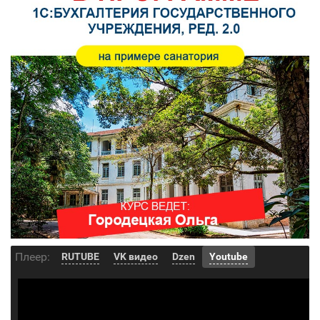
Плеер:
RUTUBE
VK видео
Dzen
Youtube