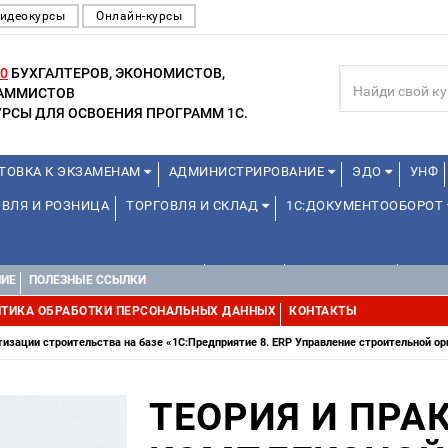
идеокурсы
Онлайн-курсы
0
БУХГАЛТЕРОВ, ЭКОНОМИСТОВ,
РАММИСТОВ
РСЫ ДЛЯ ОСВОЕНИЯ ПРОГРАММ 1С.
ТОВКА К ЭКЗАМЕНАМ
АДМИНИСТРИРОВАНИЕ
ЭДО
УНФ
ВЛЯ И РОЗНИЦА
ТОРГОВЛЯ И СКЛАД
1С:ДОКУМЕНТООБОРОТ
1С:УПРАВЛЕНИЕ ХОЛДИНГОМ
ДРУГИЕ
1С:МЕДИЦИНА
WEB, 
НИЕ
ПОЛЕЗНЫЕ ССЫЛКИ
ТИКА ОБРАБОТКИ ПЕРСОНАЛЬНЫХ ДАННЫХ
КОНТАКТЫ
изации строительства на базе «1С:Предприятие 8. ERP Управление строительной ор
ТЕОРИЯ И ПРА