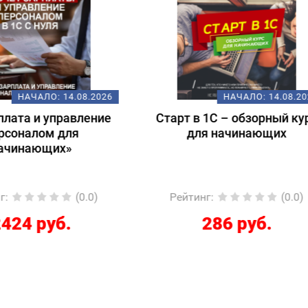
НАЧАЛО:
14.08.2026
НАЧАЛО:
18.
т в 1С – обзорный курс
Подготовка к экзам
для начинающих
1С:Специалист-консул
1С:ERP 2.5.
Регламентированный
йтинг
:
(0.0)
Рейтинг
:
(
286 руб.
12267 руб.