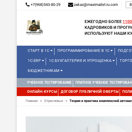
+7(968)543-80-29
zakaz@maximalist.ru.com
В
ЕЖЕГОДНО БОЛЕЕ
1100
КАДРОВИКОВ И ПРОГ
ИСПОЛЬЗУЮТ НАШИ КУ
СТАРТ В 1С
ПРОГРАММИРОВАНИЕ В 1С
ПОДГО
1С:ERP
1С:БУХГАЛТЕРИЯ И УПРОЩЕНКА
ТОРГО
БЮДЖЕТНИКАМ
КУРСЫ ДЛЯ ШКОЛЬНИКОВ
ДЛЯ ШКОЛЬНИКОВ
УЧЕБНОЕ ТЕСТИРОВАНИЕ
ПЛАТНОЕ УЧЕБНОЕ ТЕСТИРОВА
ОНЛАЙН-КУРСЫ
ДОГОВОР ПУБЛИЧНОЙ ОФЕРТЫ
ПОЛИ
»
»
Главная
Отраслевые
Теория и практика комплексной автомат