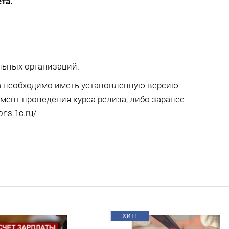
ета.
льных организаций.
а необходимо иметь установленную версию
мент проведения курса релиза, либо заранее
ons.1c.ru/
!