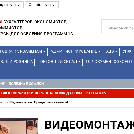
идеокурсы
Онлайн-курсы
0
БУХГАЛТЕРОВ, ЭКОНОМИСТОВ,
РАММИСТОВ
РСЫ ДЛЯ ОСВОЕНИЯ ПРОГРАММ 1С.
ТОВКА К ЭКЗАМЕНАМ
АДМИНИСТРИРОВАНИЕ
ЭДО
УНФ
ВЛЯ И РОЗНИЦА
ТОРГОВЛЯ И СКЛАД
1С:ДОКУМЕНТООБОРОТ
1С:УПРАВЛЕНИЕ ХОЛДИНГОМ
ДРУГИЕ
1С:МЕДИЦИНА
WEB, 
НИЕ
ПОЛЕЗНЫЕ ССЫЛКИ
ТИКА ОБРАБОТКИ ПЕРСОНАЛЬНЫХ ДАННЫХ
КОНТАКТЫ
»
лет
Видеомонтаж. Проще, чем кажется!
ВИДЕОМОНТАЖ