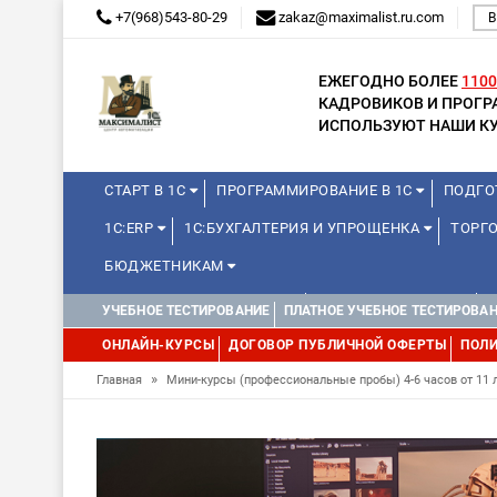
+7(968)543-80-29
zakaz@maximalist.ru.com
В
ЕЖЕГОДНО БОЛЕЕ
1100
КАДРОВИКОВ И ПРОГ
ИСПОЛЬЗУЮТ НАШИ КУ
СТАРТ В 1С
ПРОГРАММИРОВАНИЕ В 1С
ПОДГО
1С:ERP
1С:БУХГАЛТЕРИЯ И УПРОЩЕНКА
ТОРГО
БЮДЖЕТНИКАМ
КУРСЫ ДЛЯ ШКОЛЬНИКОВ
ДЛЯ ШКОЛЬНИКОВ
УЧЕБНОЕ ТЕСТИРОВАНИЕ
ПЛАТНОЕ УЧЕБНОЕ ТЕСТИРОВА
ОНЛАЙН-КУРСЫ
ДОГОВОР ПУБЛИЧНОЙ ОФЕРТЫ
ПОЛИ
»
Главная
Мини-курсы (профессиональные пробы) 4-6 часов от 11 